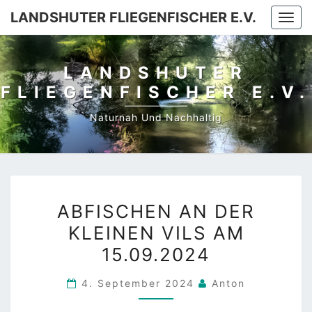
LANDSHUTER FLIEGENFISCHER E.V.
Togg
navi
LANDSHUTER
FLIEGENFISCHER E.V.
Naturnah Und Nachhaltig
ABFISCHEN
ABFISCHEN AN DER
AN
KLEINEN VILS AM
DER
15.09.2024
KLEINEN
VILS
4. September 2024
Anton
AM
15.09.2024